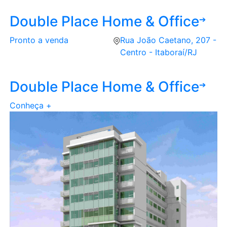
Double Place Home & Office
➔
Pronto a venda
Rua João Caetano, 207 -
Centro - Itaboraí/RJ
Double Place Home & Office
➔
Conheça +