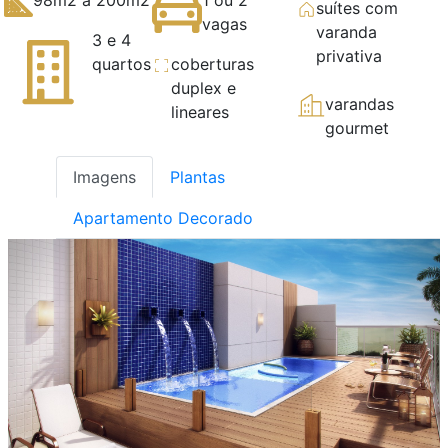
suítes com
vagas
varanda
3 e 4
privativa
quartos
coberturas
duplex e
varandas
lineares
gourmet
Imagens
Plantas
Apartamento Decorado