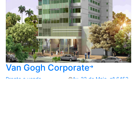
Van Gogh Corporate
➔
Pronto a venda
Av. 22 de Maio, nº 6453
- Centro - Itaboraí/RJ